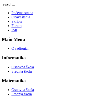
Početna strana
Obaveštenja
Skripte
Forum
IMI
Main Menu
O radionici
Informatika
Osnovna škola
Srednja škola
Matematika
Osnovna škola
Srednja škola